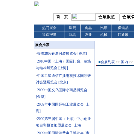
热门展会
医药
食品
汽摩
保健品
追踪报道
玩具
农业
机械
IT通讯
展会推荐
·
香港2009春夏时装展览会 [香港]
·
2010中国（上海）国际门窗、幕墙
■
会展列表
>>
国内
>>
与结构展览会 [上海]
·
中国卫星通信广播电视技术国际研
讨会暨展览会 [北京]
·
2009中国义乌国际小商品博览会
[金华]
·
2009年中国国际铝工业展览会 [上
海]
·
2009第三届中国（上海）中小创业
项目和投资加盟展览会 [上海]
·
2009中国国际消费电子博览会 [青