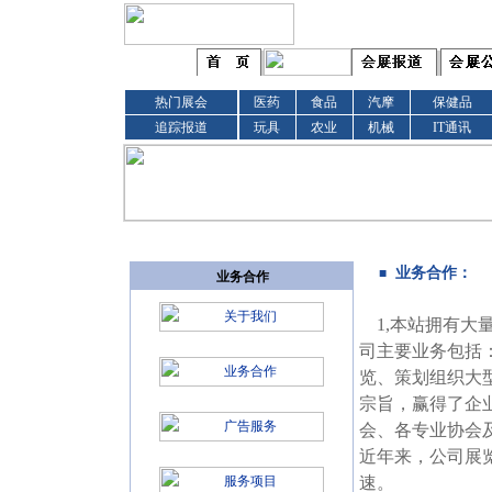
热门展会
医药
食品
汽摩
保健品
追踪报道
玩具
农业
机械
IT通讯
业务合作：
■
业务合作
1,本站拥有大
司主要业务包括
览、策划组织大
宗旨，赢得了企
会、各专业协会
近年来，公司展
速。