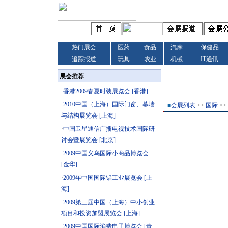
热门展会
医药
食品
汽摩
保健品
追踪报道
玩具
农业
机械
IT通讯
展会推荐
·
香港2009春夏时装展览会 [香港]
·
2010中国（上海）国际门窗、幕墙
■
会展列表
>>
国际
>>
与结构展览会 [上海]
·
中国卫星通信广播电视技术国际研
讨会暨展览会 [北京]
·
2009中国义乌国际小商品博览会
[金华]
·
2009年中国国际铝工业展览会 [上
海]
·
2009第三届中国（上海）中小创业
项目和投资加盟展览会 [上海]
·
2009中国国际消费电子博览会 [青