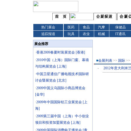
热门展会
医药
食品
汽摩
保健品
追踪报道
玩具
农业
机械
IT通讯
展会推荐
·
香港2009春夏时装展览会 [香港]
·
2010中国（上海）国际门窗、幕墙
■
会展列表
>>
国际
>>
与结构展览会 [上海]
·
2012年意大利米兰太
·
中国卫星通信广播电视技术国际研
讨会暨展览会 [北京]
·
2009中国义乌国际小商品博览会
[金华]
·
2009年中国国际铝工业展览会 [上
海]
·
2009第三届中国（上海）中小创业
项目和投资加盟展览会 [上海]
·
2009中国国际消费电子博览会 [青