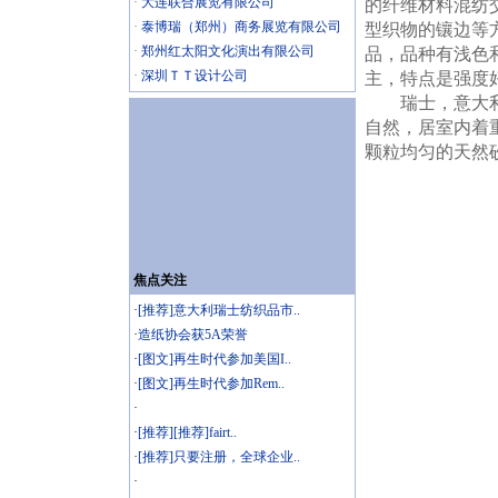
·
大连联合展览有限公司
的纤维材料混纺
·
泰博瑞（郑州）商务展览有限公司
型织物的镶边等
·
郑州红太阳文化演出有限公司
品，品种有浅色
·
深圳ＴＴ设计公司
主，特点是强度
瑞士，意大利这
自然，居室内着
颗粒均匀的天然
焦点关注
·
[推荐]意大利瑞士纺织品市..
·
造纸协会获5A荣誉
·
[图文]再生时代参加美国I..
·
[图文]再生时代参加Rem..
·
·
[推荐][推荐]fairt..
·
[推荐]只要注册，全球企业..
·