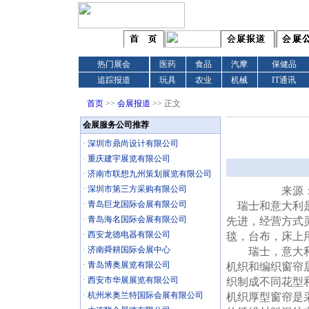
热门展会
医药
食品
汽摩
保健品
追踪报道
玩具
农业
机械
IT通讯
首页
>>
会展报道
>>
正文
会展服务公司推荐
·
深圳市鼎尚设计有限公司
·
重庆建宇展览有限公司
·
济南市联想九州策划展览有限公司
·
深圳市第三方采购有限公司
来源：
·
青岛巨龙国际会展有限公司
瑞士和意大利是
·
青岛海名国际会展有限公司
先进，经营方式
·
西安龙德电器有限公司
毯，台布，床上
·
济南舜耕国际会展中心
瑞士，意大利市
·
青岛博奥展览有限公司
机织和编织窗帘
·
西安市华展展览有限公司
织制成不同花型
·
杭州米奥兰特国际会展有限公司
机织厚型窗帘是