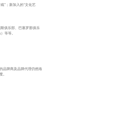
游戏”；新加入的“文化艺
尤文图斯俱乐部、巴塞罗那俱乐
ank）等等。
的品牌商及品牌代理仍然络
度。