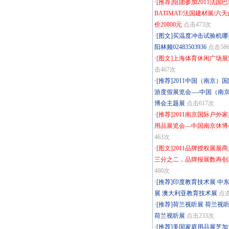
·
[推荐]组团参加2011法国
BATIMAT/法国建材展/六
价20800元
点击473次
·
[图文]买温度冲击试验机
阳林频02483503936
点击58
·
[图文]上海体育休闲广场
击467次
·
[推荐]2011中国（南京）
游度假展览会—-中国（南
博会主题展
点击617次
·
[推荐]2011南京国际户外
用品展览会—中国南京休博
463次
·
[图文]2011品牌授权展展
三分之二，品牌报展数再创
460次
·
[推荐]印度教育技术展 中
展 澳大利亚教育技术展
点击
·
[推荐]荷兰视听展 荷兰视
荷兰视听展
点击233次
·
[推荐]美国家庭用品展芝