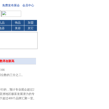
免费发布展会
会员中心
礼品
饰品
加盟
电器
美容
其它
展数再创新高
166
总展位数的三分之二。
大举行的，预计专业观众超过2
亚洲地区极富发展潜力的专
超过400个品牌汇聚一堂。