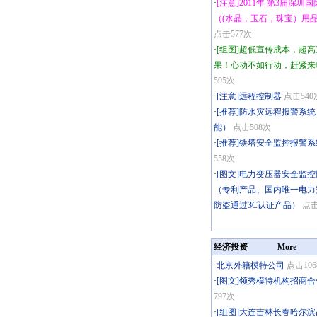
·
[注意]2011年 第3届深圳
（(水晶，玉石，珠宝）用
点击577次
·
[组图]超低宣传成本，超
果！心动不如行动，赶紧来
595次
·
[注意]远程控制器
点击540
·
[推荐]防水灾远程报警系
能）
点击508次
·
[推荐]铁塔安全监控报警系
558次
·
[图文]电力变压器安全监
（专利产品、国内唯一电力
防盗通过3C认证产品）
点击
经济投资
More
·
北京外籍模特公司
点击106
·
[图文]领秀模特机构招商合
797次
·
[组图]大连吉林长春哈尔