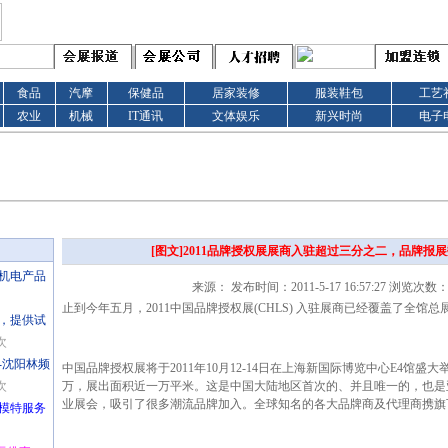
食品
汽摩
保健品
居家装修
服装鞋包
工艺
农业
机械
IT通讯
文体娱乐
新兴时尚
电子
[图文]2011品牌授权展展商入驻超过三分之二，品牌报
际机电产品
来源： 发布时间：2011-5-17 16:57:27 浏览次数：
止到今年五月，2011中国品牌授权展(CHLS) 入驻展商已经覆盖了全馆
商，提供试
次
-沈阳林频
中国品牌授权展将于2011年10月12-14日在上海新国际博览中心E4馆盛
次
万，展出面积近一万平米。这是中国大陆地区首次的、并且唯一的，也是
业展会，吸引了很多潮流品牌加入。全球知名的各大品牌商及代理商携旗下
仪模特服务