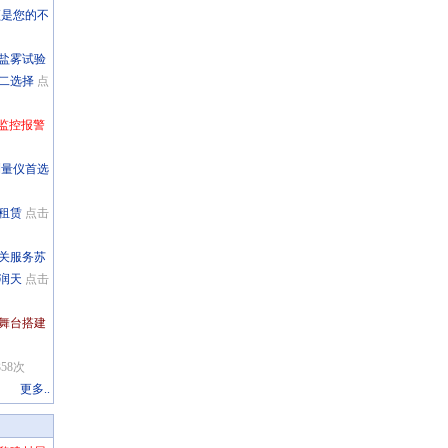
频是您的不
滨盐雾试验
二选择
点
全监控报警
测量仪首选
租赁
点击
公关服务苏
润天
点击
、舞台搭建
58次
更多..