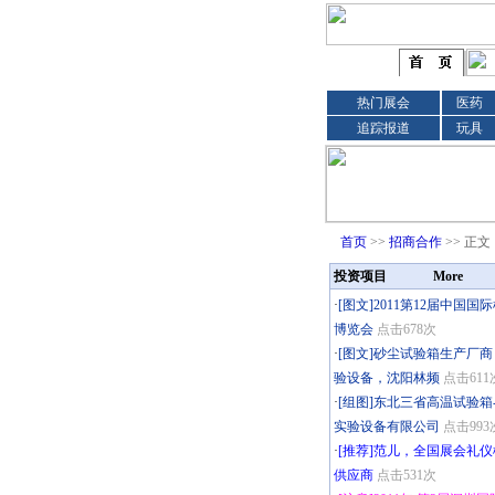
热门展会
医药
追踪报道
玩具
首页
>>
招商合作
>>
正文
投资项目
More
·
[图文]2011第12届中国国
博览会
点击678次
·
[图文]砂尘试验箱生产厂
验设备，沈阳林频
点击611
·
[组图]东北三省高温试验箱
实验设备有限公司
点击993
·
[推荐]范儿，全国展会礼
供应商
点击531次