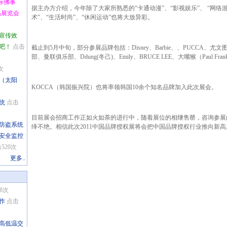
国际佛事
据主办方介绍，今年除了大家所熟悉的“卡通动漫”、“影视娱乐”、 “网络
品展览会
术”、“生活时尚”、“休闲运动”也将大放异彩。
高宣传效
吧！
点击
截止到5月中旬，部分参展品牌包括：Disney、Barbie、、PUCCA、
部、曼联俱乐部、Ddung(冬己)、Emily、BRUCE LEE、大嘴猴（Paul Fr
次
统（太阳
KOCCA（韩国振兴院）也将率领韩国10余个知名品牌加入此次展会。
统
点击
目前展会招商工作正如火如荼的进行中，随着展位的相继售罄，咨询参展
控防盗系统
绎不绝。相信此次2011中国品牌授权展将会把中国品牌授权行业推向新高
安全监控
520次
更多..
8次
作
点击
滨高低温交