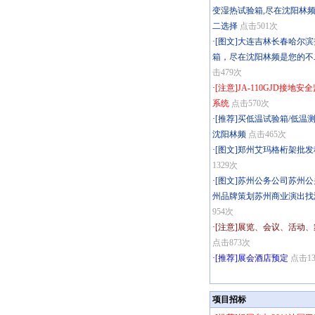
变湿热试验箱,尽在沈阳林
二选择
点击501次
·
[图文]大连吉林长春哈尔
箱，尽在沈阳林频是您的不
击479次
·
[注意]JA-110GJD接地安
系统
点击570次
·
[推荐]买低温试验箱/低温
沈阳林频
点击465次
·
[图文]郑州艾玛格桁架批发
1329次
·
[图文]苏州公务公司苏州
州品牌策划苏州商业演出找
954次
·
[注意]展览、会议、活动
点击873次
·
[推荐]展会酒店预定
点击13
项目招标