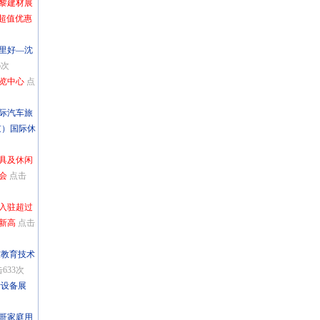
巴黎建材展
天超值优惠
哪里好—沈
6次
展览中心
点
国际汽车旅
京）国际休
家具及休闲
会
点击
商入驻超过
新高
点击
东教育技术
633次
听设备展
加哥家庭用